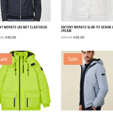
Y MORATO JAS MET ELASTISCHE
ANTONY MORATO SLIM-FIT DENIM 
CREAM
Oorspronkelijke
Huidige
Oorspronkelijke
Huidige
,00
€
30,00
€
99,00
€
49,50
prijs
prijs
prijs
prijs
was:
is:
was:
is:
€119,00.
€30,00.
€99,00.
€49,50.
Sale
Sale