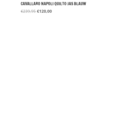
CAVALLARO NAPOLI QUILTO JAS BLAUW
Oorspronkelijke
Huidige
€
239,95
€
120,00
prijs
prijs
was:
is:
€239,95.
€120,00.