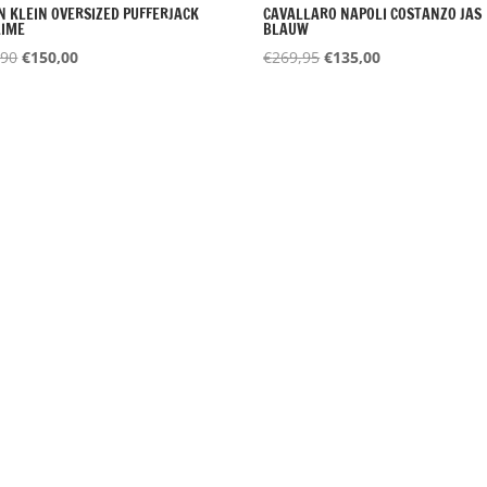
N KLEIN OVERSIZED PUFFERJACK
CAVALLARO NAPOLI COSTANZO JAS
LIME
BLAUW
Oorspronkelijke
Huidige
Oorspronkelijke
Huidige
,90
€
150,00
€
269,95
€
135,00
prijs
prijs
prijs
prijs
was:
is:
was:
is:
€299,90.
€150,00.
€269,95.
€135,00.