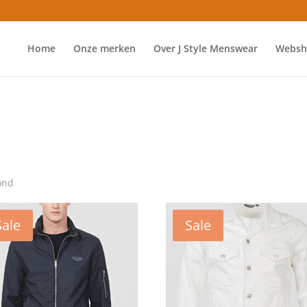
Home
Onze merken
Over J Style Menswear
Websh
ond
Sale
Sale