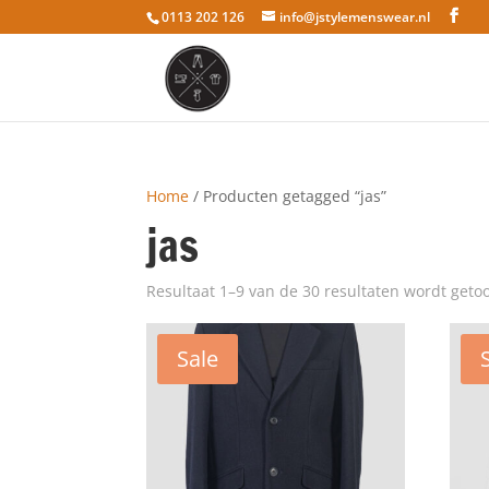
0113 202 126
info@jstylemenswear.nl
Home
/ Producten getagged “jas”
jas
Resultaat 1–9 van de 30 resultaten wordt geto
Sale