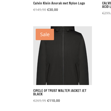
Calvin Klein Anorak met Nylon Logo
CALVI
ACID 
Oorspronkelijke
Huidige
€
149,90
€
30,00
€
299
prijs
prijs
was:
is:
€149,90.
€30,00.
Sale
CIRCLE OF TRUST WALTER JACKET JET
BLACK
Oorspronkelijke
Huidige
€
269,95
€
110,00
prijs
prijs