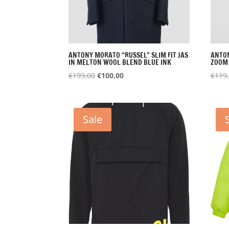
ANTONY MORATO “RUSSEL” SLIM FIT JAS
ANTON
IN MELTON WOOL BLEND BLUE INK
ZOOM
Oorspronkelijke
Huidige
€
199,00
€
100,00
€
119
prijs
prijs
was:
is:
€199,00.
€100,00.
Sale