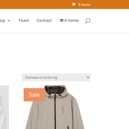
0 items
op
Team
Contact
0 items
Sale