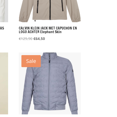
JAS
CALVIN KLEIN JACK MET CAPUCHON EN
LOGO ACHTER Elephant Skin
Oorspronkelijke
Huidige
€
129,90
€
64,50
prijs
prijs
was:
is:
€129,90.
€64,50.
Sale