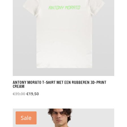
ANTONY MORATO T-SHIRT MET EEN RUBBEREN 3D-PRINT
CREAM
Oorspronkelijke
Huidige
€
39,00
€
19,50
prijs
prijs
was:
is:
€39,00.
€19,50.
Sale