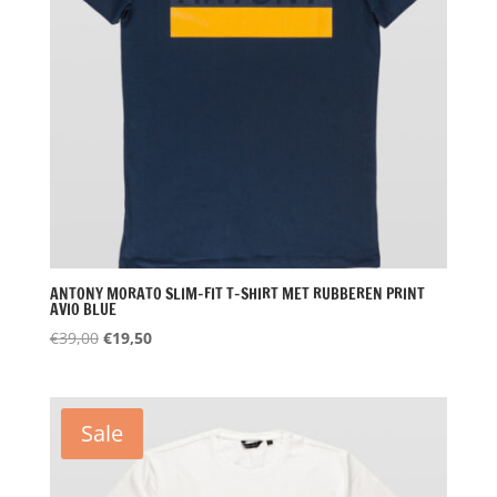
ANTONY MORATO SLIM-FIT T-SHIRT MET RUBBEREN PRINT
AVIO BLUE
Oorspronkelijke
Huidige
€
39,00
€
19,50
prijs
prijs
was:
is:
€39,00.
€19,50.
Sale