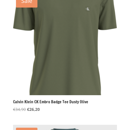
Sale
Calvin Klein CK Embro Badge Tee Dusty Olive
Oorspronkelijke
Huidige
€
34,90
€
26,20
prijs
prijs
was:
is:
€34,90.
€26,20.