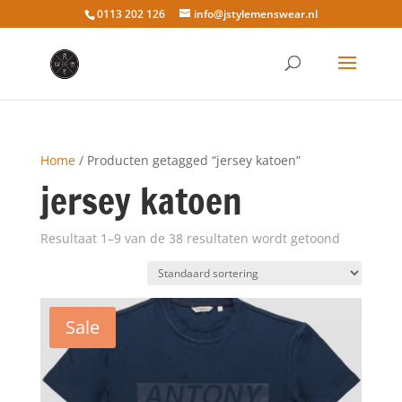
0113 202 126
info@jstylemenswear.nl
Home
/ Producten getagged “jersey katoen”
jersey katoen
Resultaat 1–9 van de 38 resultaten wordt getoond
Sale