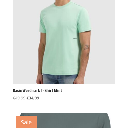
Basic Wordmark T-Shirt Mint
Oorspronkelijke
Huidige
€
49,99
€
34,99
prijs
prijs
was:
is:
€49,99.
€34,99.
Sale