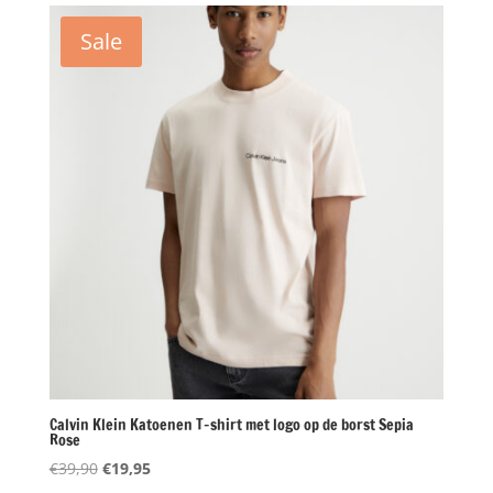
€49,90.
€24,95.
Sale
Calvin Klein Katoenen T-shirt met logo op de borst Sepia
Rose
Oorspronkelijke
Huidige
€
39,90
€
19,95
prijs
prijs