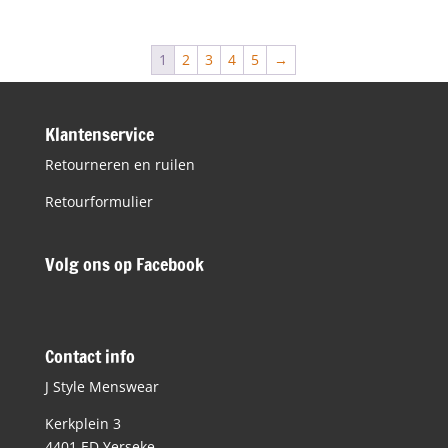
was:
is:
€39,90.
€19,95.
1
2
3
4
5
→
Klantenservice
Retourneren en ruilen
Retourformulier
Volg ons op Facebook
Contact info
J Style Menswear
Kerkplein 3
4401 ED Yerseke