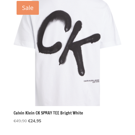
€34,90.
€26,20.
Sale
Calvin Klein CK SPRAY TEE Bright White
Oorspronkelijke
Huidige
€
49,90
€
24,95
prijs
prijs
was:
is: