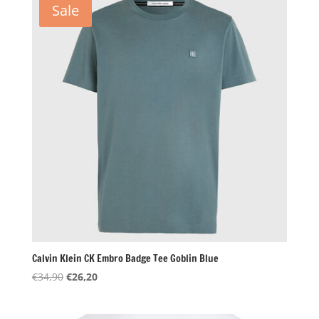
Sale
Calvin Klein CK Embro Badge Tee Goblin Blue
Oorspronkelijke
Huidige
€
34,90
€
26,20
prijs
prijs
was:
is: