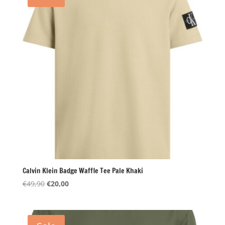
Calvin Klein Badge Waffle Tee Pale Khaki
Oorspronkelijke
Huidige
€
49,90
€
20,00
prijs
prijs
was:
is:
€49,90.
€20,00.