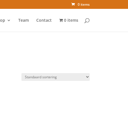
0 items
op
Team
Contact
0 items