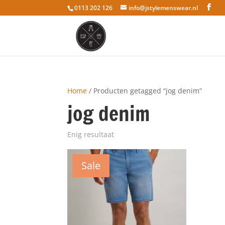
0113 202 126
info@jstylemenswear.nl
Home
/ Producten getagged “jog denim”
jog denim
Enig resultaat
Sale