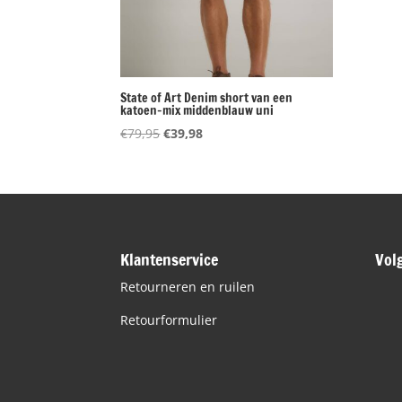
State of Art Denim short van een
katoen-mix middenblauw uni
Oorspronkelijke
Huidige
€
79,95
€
39,98
prijs
prijs
was:
is:
€79,95.
€39,98.
Klantenservice
Vol
Retourneren en ruilen
Retourformulier