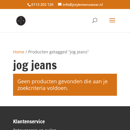
0113 202 126
info@jstylemenswear.nl
Home
/ Producten getagged “jog jeans”
jog jeans
Geen producten gevonden die aan je
zoekcriteria voldoen.
Klantenservice