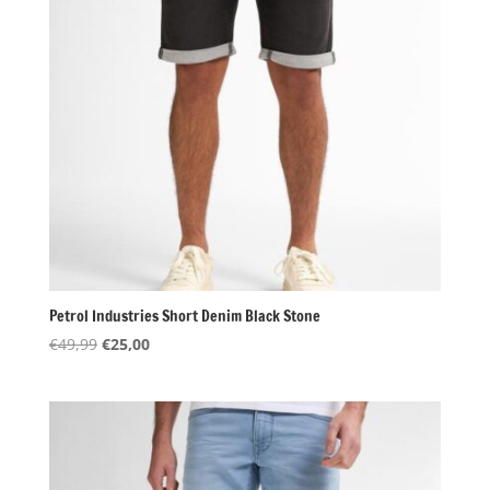
Petrol Industries Short Denim Black Stone
Oorspronkelijke
Huidige
€
49,99
€
25,00
prijs
prijs
was:
is:
€49,99.
€25,00.