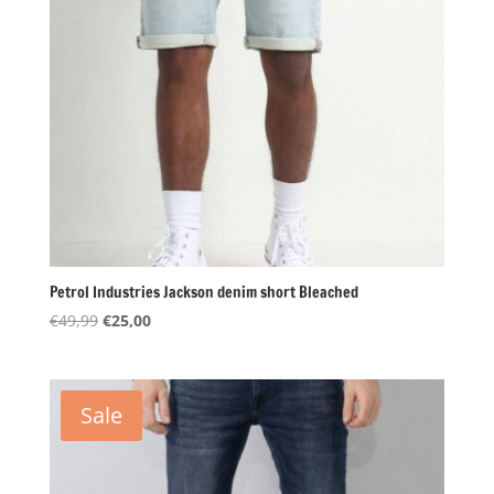
Petrol Industries Jackson denim short Bleached
Oorspronkelijke
Huidige
€
49,99
€
25,00
prijs
prijs
was:
is:
€49,99.
€25,00.
Sale