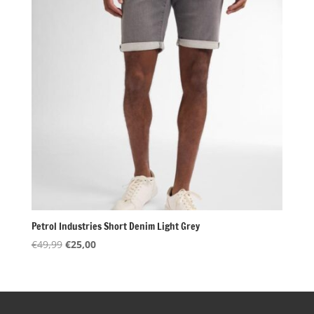
Petrol Industries Short Denim Light Grey
Oorspronkelijke
Huidige
€
49,99
€
25,00
prijs
prijs
was:
is:
€49,99.
€25,00.