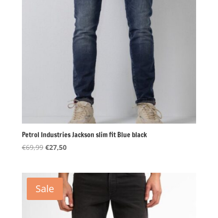
Petrol Industries Jackson slim fit Blue black
Oorspronkelijke
Huidige
€
69,99
€
27,50
prijs
prijs
was:
is:
€69,99.
€27,50.
Sale