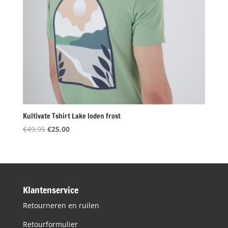
Kultivate Tshirt Lake loden frost
Oorspronkelijke
Huidige
€
49,95
€
25,00
prijs
prijs
was:
is:
€49,95.
€25,00.
Klantenservice
Retourneren en ruilen
Retourformulier