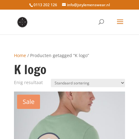
0113 202 126
info@jstylemenswear.nl
Home
/ Producten getagged “K logo”
K logo
Enig resultaat
Sale