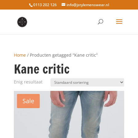
0113 202 126
info@jstylemenswear.nl
Home
/ Producten getagged “Kane critic”
Kane critic
Enig resultaat
Sale