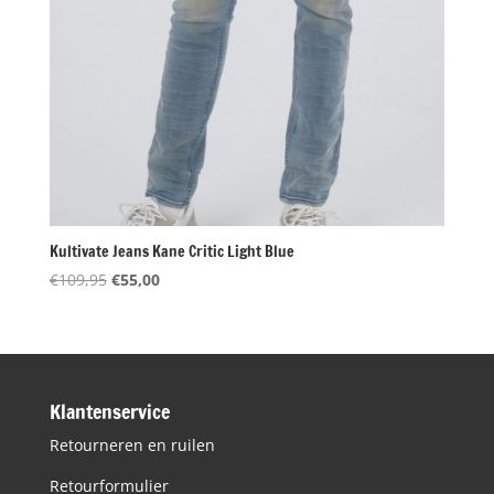
Kultivate Jeans Kane Critic Light Blue
Oorspronkelijke
Huidige
€
109,95
€
55,00
prijs
prijs
was:
is:
€109,95.
€55,00.
Klantenservice
Retourneren en ruilen
Retourformulier