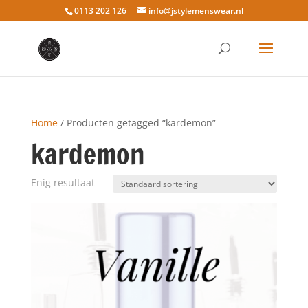
0113 202 126
info@jstylemenswear.nl
Home
/ Producten getagged “kardemon”
kardemon
Enig resultaat