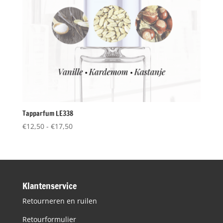
Tapparfum LE338
Prijsklasse:
€
12,50
-
€
17,50
€12,50
tot
€17,50
Klantenservice
Retourneren en ruilen
Retourformulier