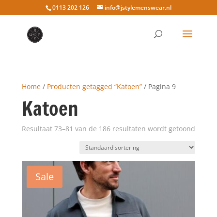
0113 202 126
info@jstylemenswear.nl
Home
/
Producten getagged “Katoen”
/ Pagina 9
Katoen
Resultaat 73–81 van de 186 resultaten wordt getoond
Sale