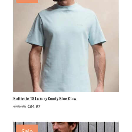
Kultivate TS Luxury Comfy Blue Glow
Oorspronkelijke
Huidige
€
49,95
€
34,97
prijs
prijs
was:
is:
€49,95.
€34,97.
Sale