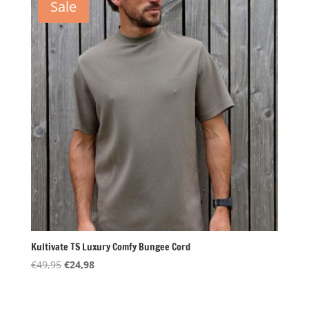
Sale
Kultivate TS Luxury Comfy Bungee Cord
Oorspronkelijke
Huidige
€
49,95
€
24,98
prijs
prijs
was:
is: