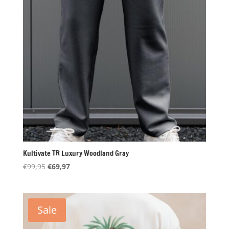
Kultivate TR Luxury Woodland Gray
Oorspronkelijke
Huidige
€
99,95
€
69,97
prijs
prijs
was:
is:
€99,95.
€69,97.
Sale