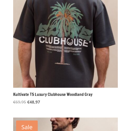
Kultivate TS Luxury Clubhouse Woodland Gray
Oorspronkelijke
Huidige
€
69,95
€
48,97
prijs
prijs
was:
is:
€69,95.
€48,97.
Sale