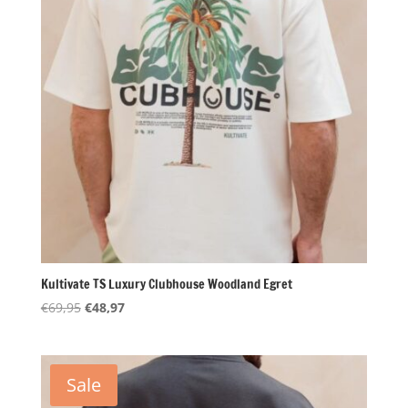
Kultivate TS Luxury Clubhouse Woodland Egret
Oorspronkelijke
Huidige
€
69,95
€
48,97
prijs
prijs
was:
is:
€69,95.
€48,97.
Sale