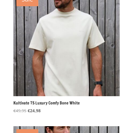
Kultivate TS Luxury Comfy Bone White
Oorspronkelijke
Huidige
€
49,95
€
24,98
prijs
prijs
was:
is:
€49,95.
€24,98.