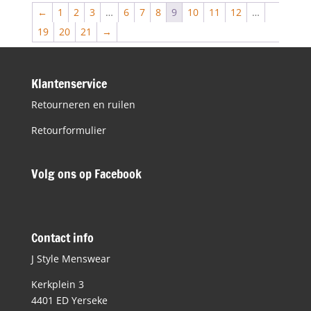
€49,95.
€24,98.
←
1
2
3
…
6
7
8
9
10
11
12
…
19
20
21
→
Klantenservice
Retourneren en ruilen
Retourformulier
Volg ons op Facebook
Contact info
J Style Menswear
Kerkplein 3
4401 ED Yerseke