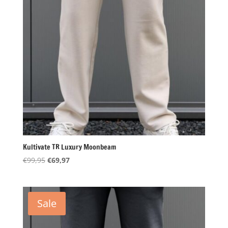
Kultivate TR Luxury Moonbeam
Oorspronkelijke
Huidige
€
99,95
€
69,97
prijs
prijs
was:
is:
€99,95.
€69,97.
Sale