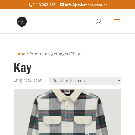
0113 202 126
info@jstylemenswear.nl
Home
/ Producten getagged “Kay”
Kay
Enig resultaat