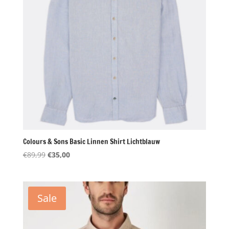
Colours & Sons Basic Linnen Shirt Lichtblauw
Oorspronkelijke
Huidige
€
89,99
€
35,00
prijs
prijs
was:
is:
€89,99.
€35,00.
Sale