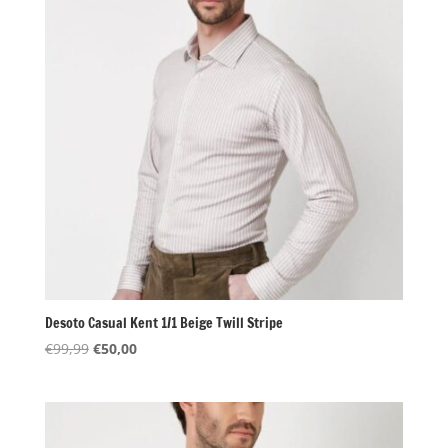
Desoto Casual Kent 1/1 Beige Twill Stripe
Oorspronkelijke
Huidige
€
99,99
€
50,00
prijs
prijs
was:
is:
€99,99.
€50,00.