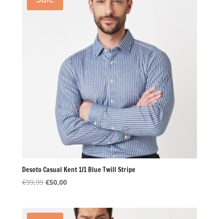
Desoto Casual Kent 1/1 Blue Twill Stripe
Oorspronkelijke
Huidige
€
99,99
€
50,00
prijs
prijs
was:
is:
€99,99.
€50,00.