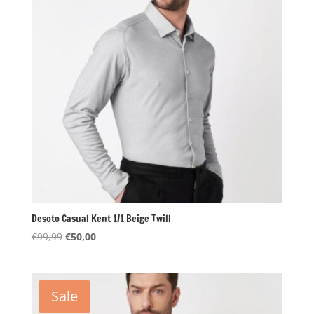
Desoto Casual Kent 1/1 Beige Twill
Oorspronkelijke
Huidige
€
99,99
€
50,00
prijs
prijs
was:
is:
€99,99.
€50,00.
Sale