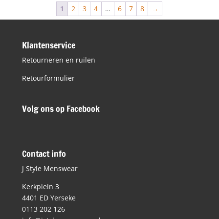
€99,99.
€50,00.
1
2
3
4
…
6
7
8
→
Klantenservice
Retourneren en ruilen
Retourformulier
Volg ons op Facebook
Contact info
J Style Menswear
Kerkplein 3
4401 ED Yerseke
0113 202 126