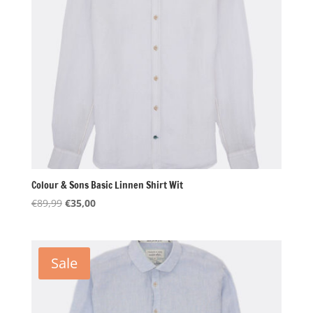
Colour & Sons Basic Linnen Shirt Wit
Oorspronkelijke
Huidige
€
89,99
€
35,00
prijs
prijs
was:
is:
€89,99.
€35,00.
Sale