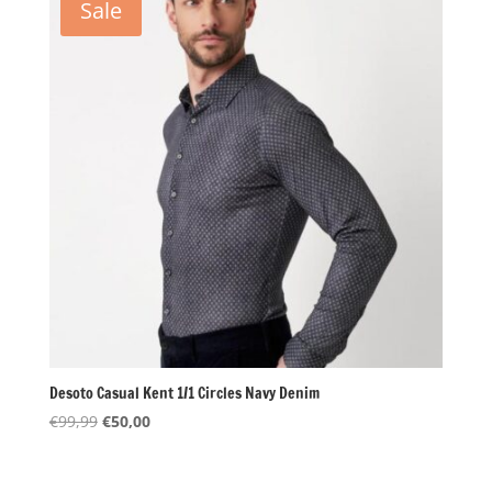
Sale
Desoto Casual Kent 1/1 Circles Navy Denim
Oorspronkelijke
Huidige
€
99,99
€
50,00
prijs
prijs
was:
is: