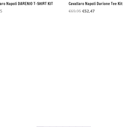
laro Napoli DARENIO T-SHIRT KIT
Cavallaro Napoli Darione Tee Kit
Oorspronkelijke
Huidige
95
€
69,95
€
52,47
prijs
prijs
was:
is:
€69,95.
€52,47.