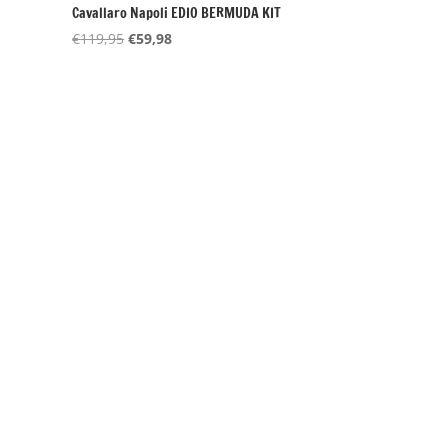
Cavallaro Napoli EDIO BERMUDA KIT
Oorspronkelijke
Huidige
€
119,95
€
59,98
prijs
prijs
was:
is:
€119,95.
€59,98.