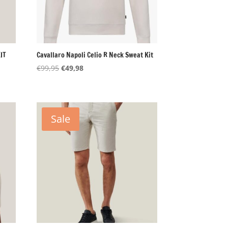
IT
Cavallaro Napoli Celio R Neck Sweat Kit
Oorspronkelijke
Huidige
€
99,95
€
49,98
prijs
prijs
was:
is:
€99,95.
€49,98.
Sale