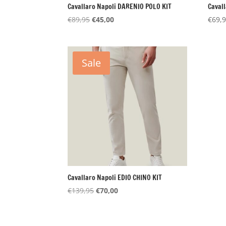
Cavallaro Napoli DARENIO POLO KIT
Caval
Oorspronkelijke
Huidige
€
89,95
€
45,00
€
69,
prijs
prijs
was:
is:
€89,95.
€45,00.
Sale
Cavallaro Napoli EDIO CHINO KIT
Oorspronkelijke
Huidige
€
139,95
€
70,00
prijs
prijs
was:
is:
€139,95.
€70,00.