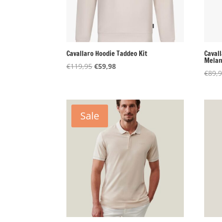
Cavallaro Hoodie Taddeo Kit
Cavall
Mela
Oorspronkelijke
Huidige
€
119,95
€
59,98
€
89,
prijs
prijs
was:
is:
€119,95.
€59,98.
Sale