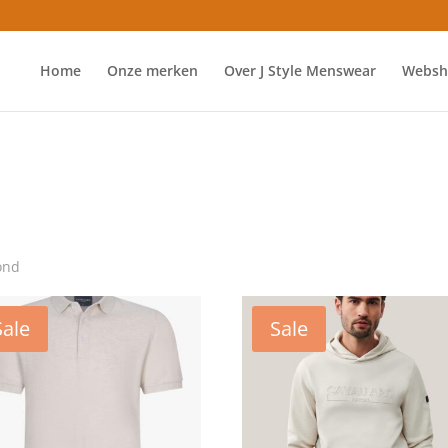
Home
Onze merken
Over J Style Menswear
Websh
ond
Sale
Sale