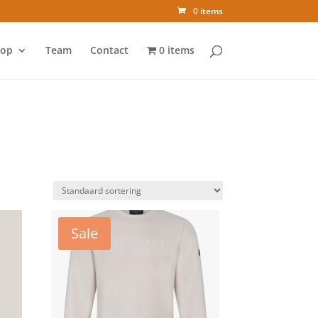
0 items
op
Team
Contact
0 items
Sale