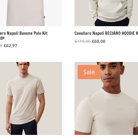
aro Napoli Bavone Polo Kit
Cavallaro Napoli BECIANO HOODIE K
nge
Oorspronkelijke
Huidige
€
119,95
€
60,00
Oorspronkelijke
Huidige
95
€
62,97
prijs
prijs
prijs
prijs
was:
is:
was:
is:
€119,95.
€60,00.
€89,95.
€62,97.
Sale