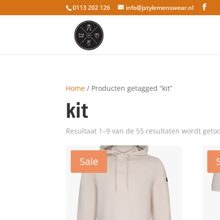
0113 202 126
info@jstylemenswear.nl
Home
/ Producten getagged “kit”
kit
Resultaat 1–9 van de 55 resultaten wordt geto
Sale