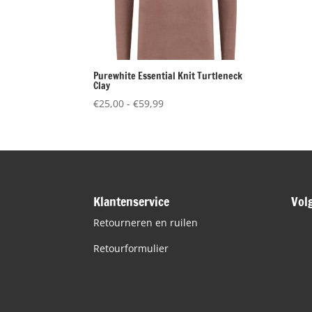
Purewhite Essential Knit Turtleneck
Clay
Prijsklasse:
€
25,00
-
€
59,99
€25,00
tot
€59,99
Klantenservice
Vol
Retourneren en ruilen
Retourformulier