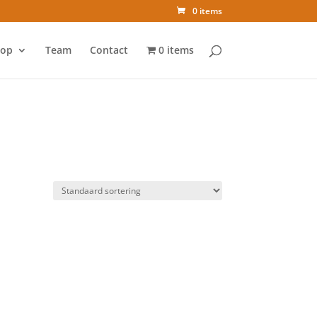
0 items
op
Team
Contact
0 items