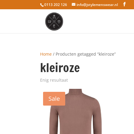
0113 202 126
info@jstylemenswear.nl
Home
/ Producten getagged “kleiroze”
kleiroze
Enig resultaat
Sale