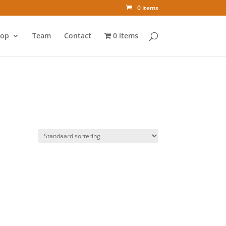
0 items
op
Team
Contact
0 items