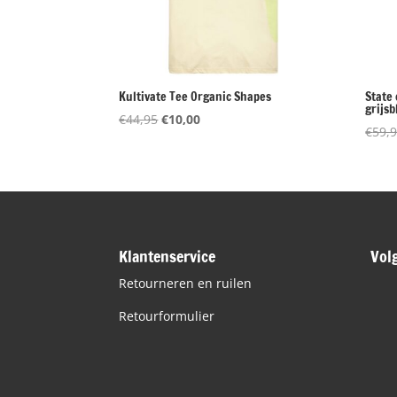
Kultivate Tee Organic Shapes
State 
grijsb
Oorspronkelijke
Huidige
€
44,95
€
10,00
€
59,
prijs
prijs
was:
is:
€44,95.
€10,00.
Klantenservice
Vol
Retourneren en ruilen
Retourformulier