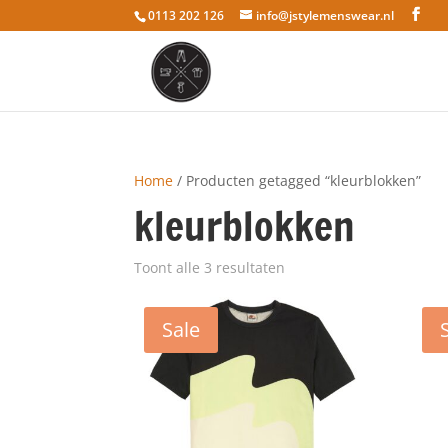
0113 202 126
info@jstylemenswear.nl
Home
/ Producten getagged “kleurblokken”
kleurblokken
Toont alle 3 resultaten
Sale