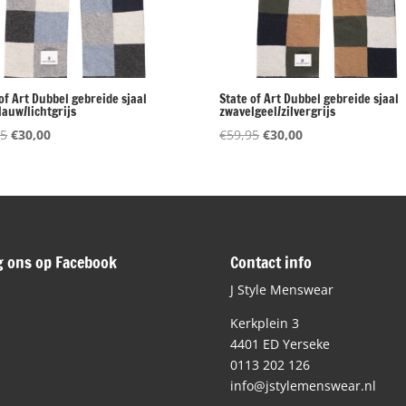
of Art Dubbel gebreide sjaal
State of Art Dubbel gebreide sjaal
lauw/lichtgrijs
zwavelgeel/zilvergrijs
Oorspronkelijke
Huidige
Oorspronkelijke
Huidige
95
€
30,00
€
59,95
€
30,00
prijs
prijs
prijs
prijs
was:
is:
was:
is:
€59,95.
€30,00.
€59,95.
€30,00.
g ons op Facebook
Contact info
J Style Menswear
Kerkplein 3
4401 ED Yerseke
0113 202 126
info@jstylemenswear.nl