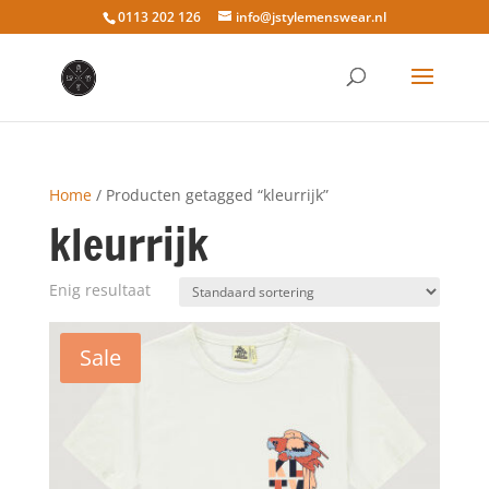
0113 202 126
info@jstylemenswear.nl
Home
/ Producten getagged “kleurrijk”
kleurrijk
Enig resultaat
Sale