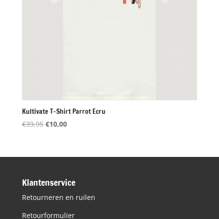
Kultivate T-Shirt Parrot Ecru
Oorspronkelijke
Huidige
€
39,95
€
10,00
prijs
prijs
was:
is:
€39,95.
€10,00.
Klantenservice
Retourneren en ruilen
Retourformulier