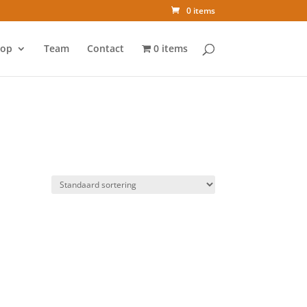
0 items
op
Team
Contact
0 items