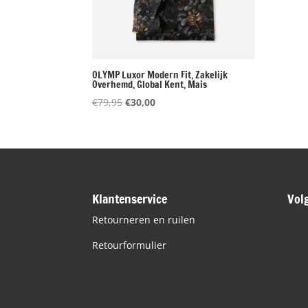
OLYMP Luxor Modern Fit, Zakelijk
Overhemd, Global Kent, Mais
Oorspronkelijke
Huidige
€
79,95
€
30,00
prijs
prijs
was:
is:
€79,95.
€30,00.
Klantenservice
Vol
Retourneren en ruilen
Retourformulier