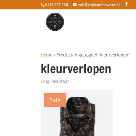
0113 202 126
info@jstylemenswear.nl
Home
/ Producten getagged “kleurverlopen”
kleurverlopen
Enig resultaat
Sale