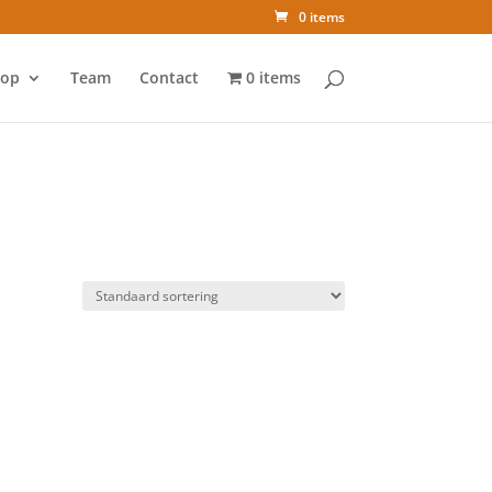
0 items
op
Team
Contact
0 items