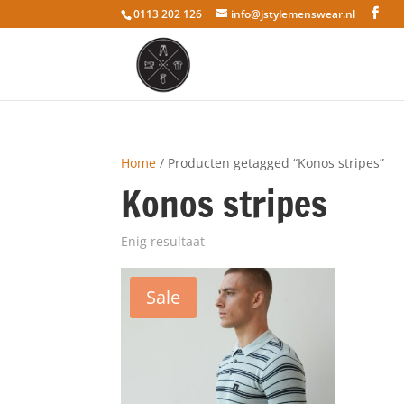
0113 202 126
info@jstylemenswear.nl
Home
/ Producten getagged “Konos stripes”
Konos stripes
Enig resultaat
Sale