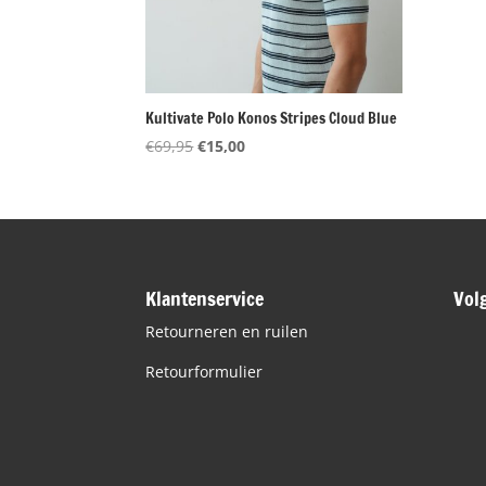
Kultivate Polo Konos Stripes Cloud Blue
Oorspronkelijke
Huidige
€
69,95
€
15,00
prijs
prijs
was:
is:
€69,95.
€15,00.
Klantenservice
Vol
Retourneren en ruilen
Retourformulier