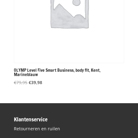
OLYMP Level Five Smart Business, body fit, Kent,
Marineblauw
Oorspronkelijke
Huidige
€
79,95
€
39,98
prijs
prijs
was:
is:
€79,95.
€39,98.
Klantenservice
Retourneren en ruilen