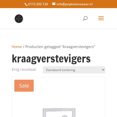
0113 202 126
info@jstylemenswear.nl
Home
/ Producten getagged “kraagverstevigers”
kraagverstevigers
Enig resultaat
Sale