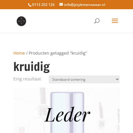
0113 202 126
info@jstylemenswear.nl
Home
/ Producten getagged “kruidig”
kruidig
Enig resultaat