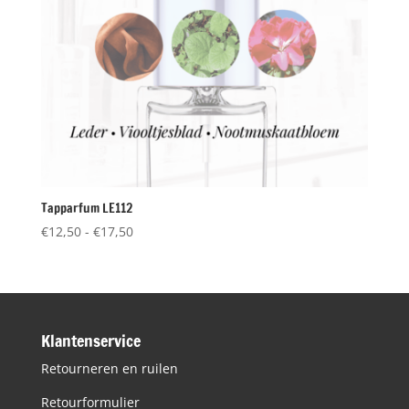
Tapparfum LE112
Prijsklasse:
€
12,50
-
€
17,50
€12,50
tot
€17,50
Klantenservice
Retourneren en ruilen
Retourformulier