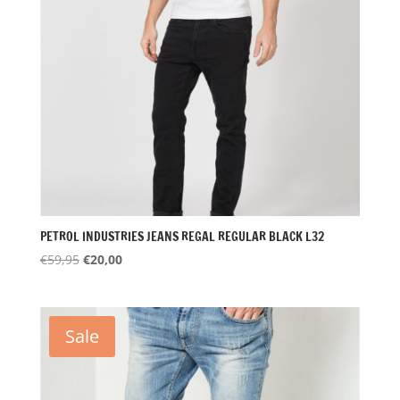
PETROL INDUSTRIES JEANS REGAL REGULAR BLACK L32
Oorspronkelijke
Huidige
€
59,95
€
20,00
prijs
prijs
was:
is:
€59,95.
€20,00.
Sale