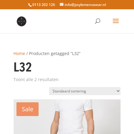
0113 202 126
info@jstylemenswear.nl
Home
/ Producten getagged “L32”
L32
Toont alle 2 resultaten
Sale