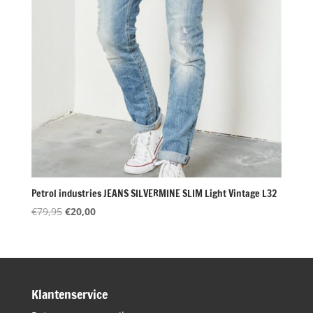
Petrol industries JEANS SILVERMINE SLIM Light Vintage L32
Oorspronkelijke
Huidige
€
79,95
€
20,00
prijs
prijs
was:
is:
€79,95.
€20,00.
Klantenservice