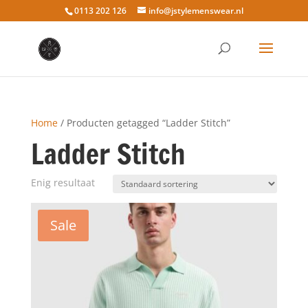
0113 202 126
info@jstylemenswear.nl
Home
/ Producten getagged “Ladder Stitch”
Ladder Stitch
Enig resultaat
Sale