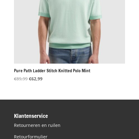
Pure Path Ladder Stitch Knitted Polo Mint
Oorspronkelijke
Huidige
€
89,99
€
62,99
prijs
prijs
was:
is:
€89,99.
€62,99.
Klantenservice
Retourneren en ruilen
Retourformulier