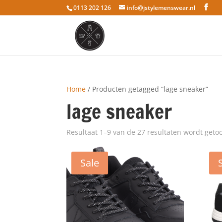
0113 202 126
info@jstylemenswear.nl
Home
/ Producten getagged “lage sneaker”
lage sneaker
Resultaat 1–9 van de 27 resultaten wordt geto
Sale