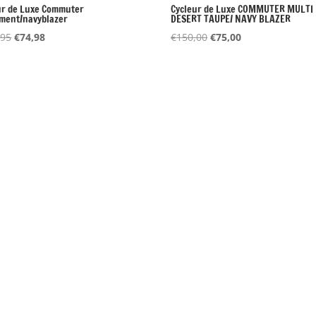
ur de Luxe Commuter
Cycleur de Luxe COMMUTER MULTI
ent/navyblazer
DESERT TAUPE/ NAVY BLAZER
Oorspronkelijke
Huidige
Oorspronkelijke
Huidige
,95
€
74,98
€
150,00
€
75,00
prijs
prijs
prijs
prijs
was:
is:
was:
is:
€149,95.
€74,98.
€150,00.
€75,00.