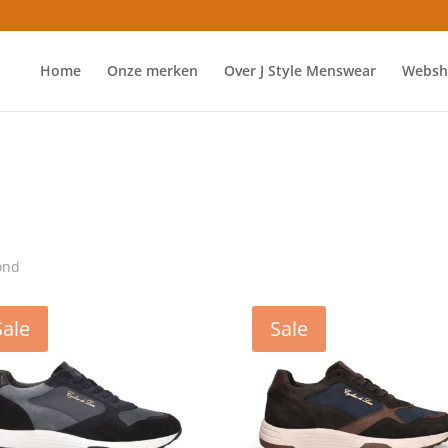
Home
Onze merken
Over J Style Menswear
Websh
ond
Sale
Sale