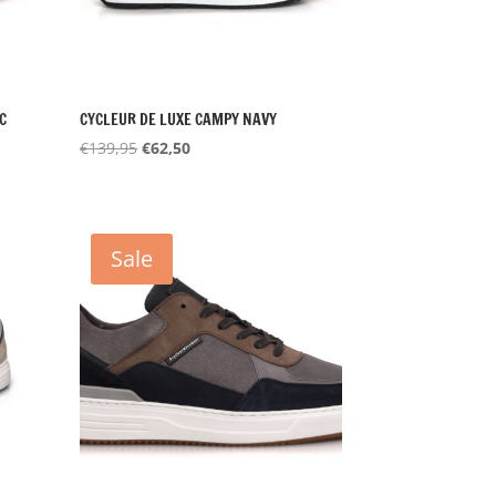
C
CYCLEUR DE LUXE CAMPY NAVY
Oorspronkelijke
Huidige
€
139,95
€
62,50
prijs
prijs
was:
is:
€139,95.
€62,50.
Sale