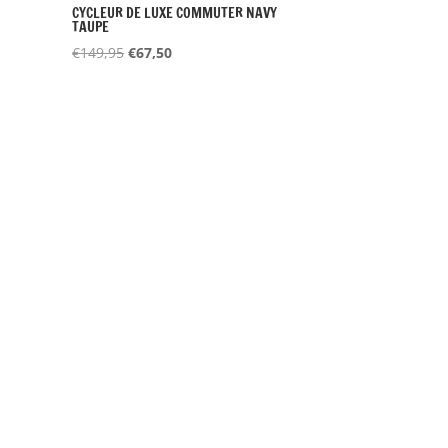
CYCLEUR DE LUXE COMMUTER NAVY
TAUPE
Oorspronkelijke
Huidige
€
149,95
€
67,50
prijs
prijs
was:
is:
€149,95.
€67,50.