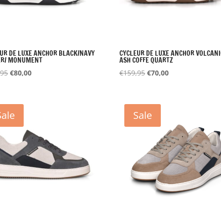
UR DE LUXE ANCHOR BLACK/NAVY
CYCLEUR DE LUXE ANCHOR VOLCANI
ER/ MONUMENT
ASH COFFE QUARTZ
Oorspronkelijke
Huidige
Oorspronkelijke
Huidige
,95
€
80,00
€
159,95
€
70,00
prijs
prijs
prijs
prijs
was:
is:
was:
is:
€159,95.
€80,00.
€159,95.
€70,00.
Sale
Sale