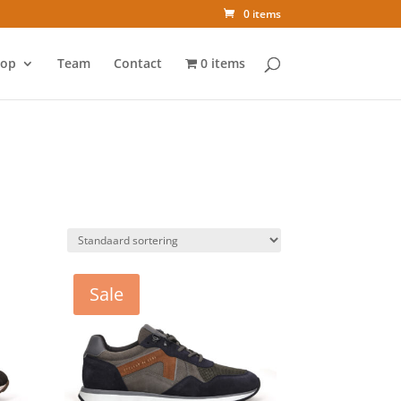
0 items
op
Team
Contact
0 items
Sale