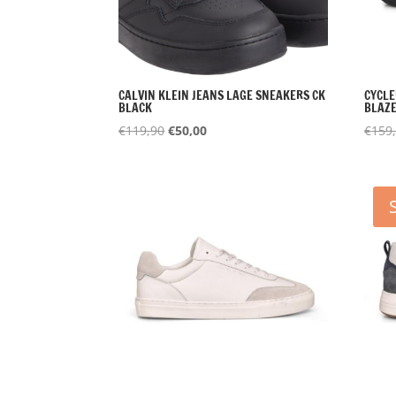
CALVIN KLEIN JEANS LAGE SNEAKERS CK
CYCLE
BLACK
BLAZ
Oorspronkelijke
Huidige
€
119,90
€
50,00
€
159
prijs
prijs
was:
is:
€119,90.
€50,00.