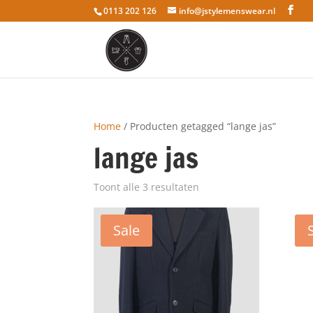
0113 202 126
info@jstylemenswear.nl
Home
/ Producten getagged “lange jas”
lange jas
Toont alle 3 resultaten
Sale