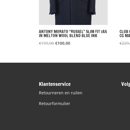
ANTONY MORATO “RUSSEL” SLIM FIT JAS
CLUB 
IN MELTON WOOL BLEND BLUE INK
CG M
Oorspronkelijke
Huidige
€
199,00
€
100,00
€
229
prijs
prijs
was:
is:
€199,00.
€100,00.
Klantenservice
Vol
Retourneren en ruilen
Retourformulier