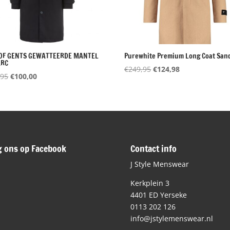
OF GENTS GEWATTEERDE MANTEL
Purewhite Premium Long Coat San
ARC
Oorspronkelijke
Huidige
€
249,95
€
124,98
Oorspronkelijke
Huidige
,95
€
100,00
prijs
prijs
prijs
prijs
was:
is:
was:
is:
€249,95.
€124,98.
€229,95.
€100,00.
g ons op Facebook
Contact info
J Style Menswear
Kerkplein 3
4401 ED Yerseke
0113 202 126
info@jstylemenswear.nl