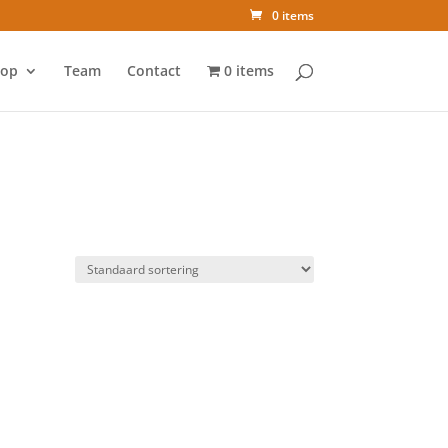
0 items
op
Team
Contact
0 items