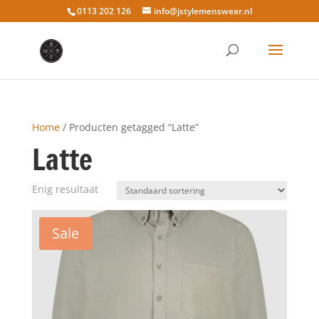
0113 202 126
info@jstylemenswear.nl
Home
/ Producten getagged “Latte”
Latte
Enig resultaat
Sale