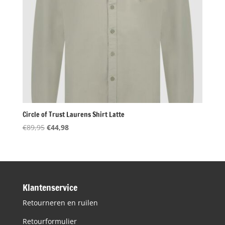
Circle of Trust Laurens Shirt Latte
Oorspronkelijke
Huidige
€
89,95
€
44,98
prijs
prijs
was:
is:
€89,95.
€44,98.
Klantenservice
Retourneren en ruilen
Retourformulier