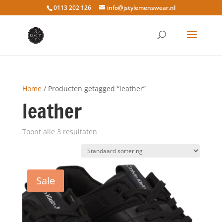
0113 202 126
info@jstylemenswear.nl
Home
/ Producten getagged “leather”
leather
Toont alle 3 resultaten
Sale