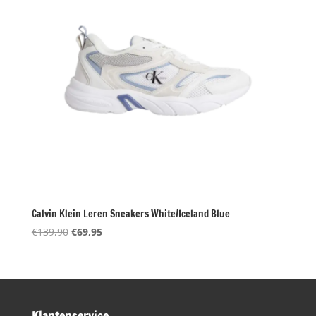
Calvin Klein Leren Sneakers White/Iceland Blue
Oorspronkelijke
Huidige
€
139,90
€
69,95
prijs
prijs
was:
is:
€139,90.
€69,95.
Klantenservice