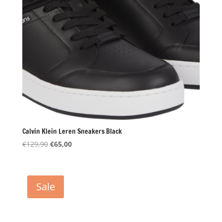
Calvin Klein Leren Sneakers Black
Oorspronkelijke
Huidige
€
129,90
€
65,00
prijs
prijs
was:
is:
€129,90.
€65,00.
Sale