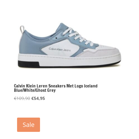
Calvin Klein Leren Sneakers Met Logo Iceland
Blue/White/Ghost Grey
Oorspronkelijke
Huidige
€
109,90
€
54,95
prijs
prijs
was:
is:
€109,90.
€54,95.
Sale