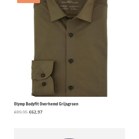
Olymp Bodyfit Overhemd Grijsgroen
Oorspronkelijke
Huidige
€
89,95
€
62,97
prijs
prijs
was:
is:
€89,95.
€62,97.