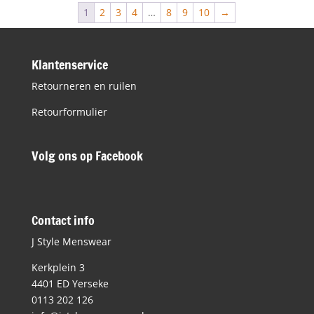
€69,95.
€34,98.
1
2
3
4
…
8
9
10
→
Klantenservice
Retourneren en ruilen
Retourformulier
Volg ons op Facebook
Contact info
J Style Menswear
Kerkplein 3
4401 ED Yerseke
0113 202 126