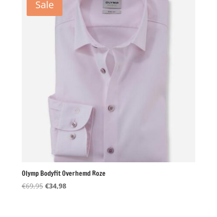
Sale
Olymp Bodyfit Overhemd Roze
Oorspronkelijke
Huidige
€
69,95
€
34,98
prijs
prijs
was:
is: