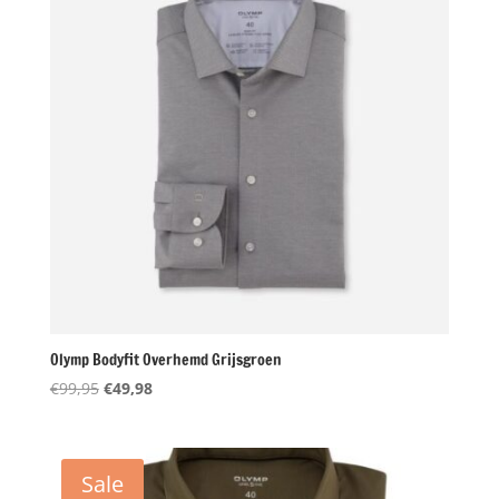
Olymp Bodyfit Overhemd Grijsgroen
Oorspronkelijke
Huidige
€
99,95
€
49,98
prijs
prijs
was:
is:
€99,95.
€49,98.
Sale