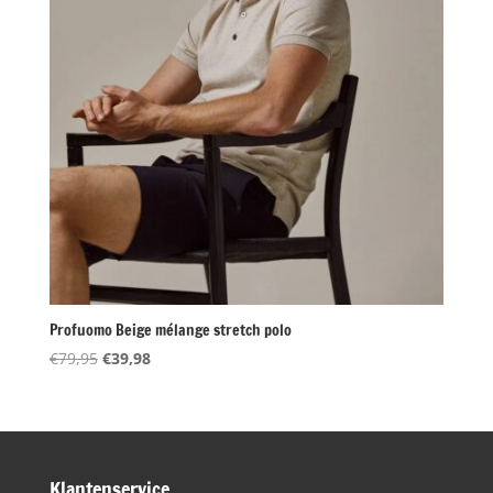
Profuomo Beige mélange stretch polo
Oorspronkelijke
Huidige
€
79,95
€
39,98
prijs
prijs
was:
is:
€79,95.
€39,98.
Klantenservice