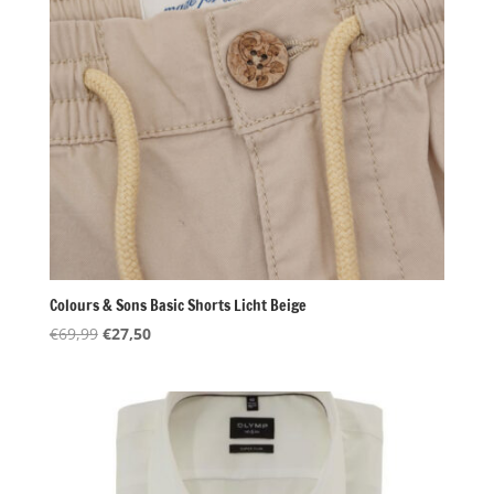
Colours & Sons Basic Shorts Licht Beige
Oorspronkelijke
Huidige
€
69,99
€
27,50
prijs
prijs
was:
is:
€69,99.
€27,50.