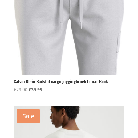
Calvin Klein Badstof cargo joggingbroek Lunar Rock
Oorspronkelijke
Huidige
€
79,90
€
39,95
prijs
prijs
was:
is:
€79,90.
€39,95.
Sale