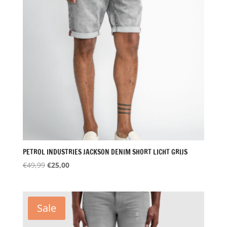
PETROL INDUSTRIES JACKSON DENIM SHORT LICHT GRIJS
Oorspronkelijke
Huidige
€
49,99
€
25,00
prijs
prijs
was:
is:
€49,99.
€25,00.
Sale