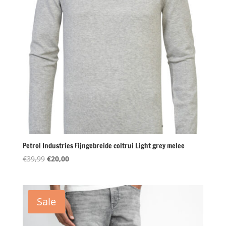
Petrol Industries Fijngebreide coltrui Light grey melee
Oorspronkelijke
Huidige
€
39,99
€
20,00
prijs
prijs
was:
is:
€39,99.
€20,00.
Sale