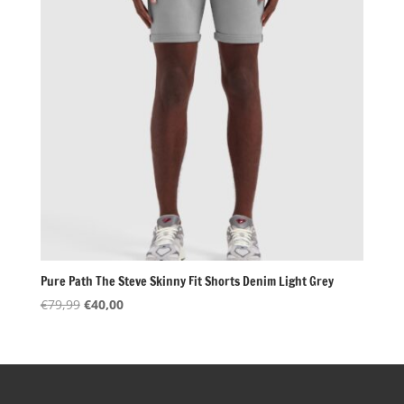
Pure Path The Steve Skinny Fit Shorts Denim Light Grey
Oorspronkelijke
Huidige
€
79,99
€
40,00
prijs
prijs
was:
is:
€79,99.
€40,00.