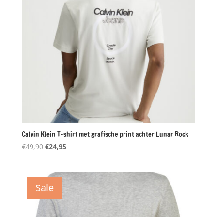
Calvin Klein T-shirt met grafische print achter Lunar Rock
Oorspronkelijke
Huidige
€
49,90
€
24,95
prijs
prijs
was:
is:
€49,90.
€24,95.
Sale