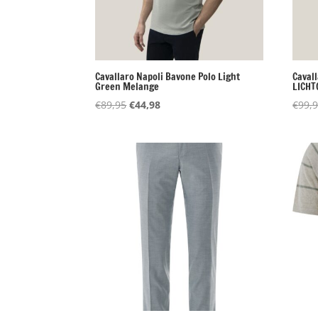
Cavallaro Napoli Bavone Polo Light
Caval
Green Melange
LICH
Oorspronkelijke
Huidige
€
89,95
€
44,98
€
99,
prijs
prijs
was:
is:
€89,95.
€44,98.