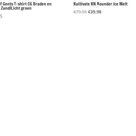
Of Gents T-shirt CG Braden en
Kultivate KN Rounder Ice Melt
y Zand/Licht groen
Oorspronkelijke
Huidige
€
79,95
€
39,98
95
prijs
prijs
was:
is:
€79,95.
€39,98.