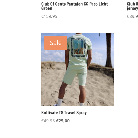
Club Of Gents Pantalon CG Paco Licht
Club 
Groen
jerse
€
159,95
€
89,
Sale
Kultivate TS Travel Spray
Oorspronkelijke
Huidige
€
49,95
€
25,00
prijs
prijs
was:
is: