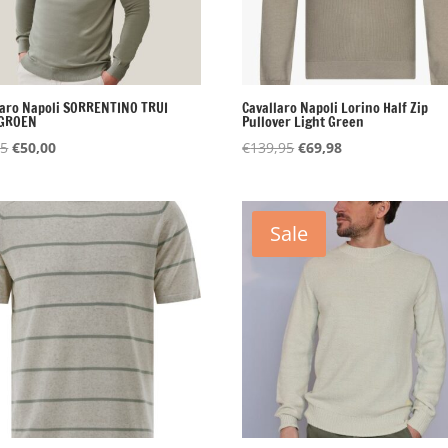
laro Napoli SORRENTINO TRUI
Cavallaro Napoli Lorino Half Zip
TGROEN
Pullover Light Green
Oorspronkelijke
Huidige
Oorspronkelijke
Huidige
95
€
50,00
€
139,95
€
69,98
prijs
prijs
prijs
prijs
was:
is:
was:
is:
€99,95.
€50,00.
€139,95.
€69,98.
Sale