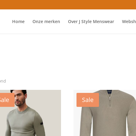
Home
Onze merken
Over J Style Menswear
Websh
ond
Sale
Sale