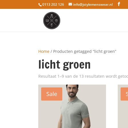
0113 202 126
info@jstylemenswear.nl
Home
/ Producten getagged “licht groen”
licht groen
Resultaat 1–9 van de 13 resultaten wordt geto
Sale