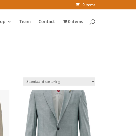
0 items
op
Team
Contact
0 items