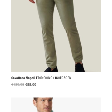
Cavallaro Napoli EDIO CHINO LICHTGROEN
Oorspronkelijke
Huidige
€
139,95
€
55,00
prijs
prijs
was:
is:
€139,95.
€55,00.