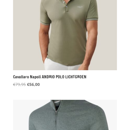
Cavallaro Napoli ANDRIO POLO LICHTGROEN
Oorspronkelijke
Huidige
€
79,95
€
56,00
prijs
prijs
was:
is:
€79,95.
€56,00.