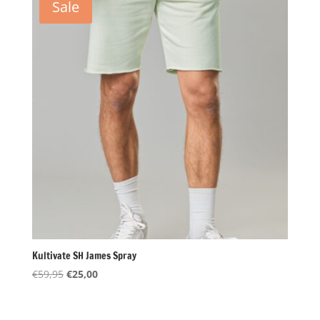
Sale
Kultivate SH James Spray
Oorspronkelijke
Huidige
€
59,95
€
25,00
prijs
prijs
was:
is: