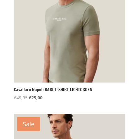
Cavallaro Napoli BARI T-SHIRT LICHTGROEN
Oorspronkelijke
Huidige
€
49,95
€
25,00
prijs
prijs
was:
is:
€49,95.
€25,00.
Sale