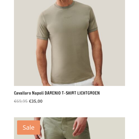
Cavallaro Napoli DARENIO T-SHIRT LICHTGROEN
Oorspronkelijke
Huidige
€
69,95
€
35,00
prijs
prijs
was:
is:
€69,95.
€35,00.
Sale