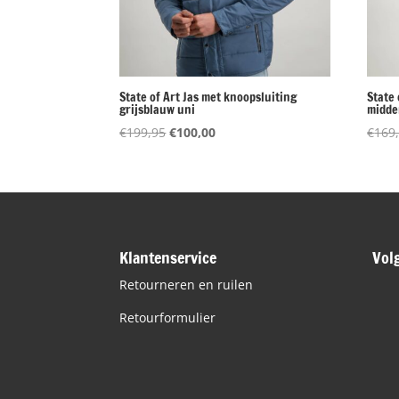
State of Art Jas met knoopsluiting
State 
grijsblauw uni
midde
Oorspronkelijke
Huidige
€
199,95
€
100,00
€
169
prijs
prijs
was:
is:
€199,95.
€100,00.
Klantenservice
Vol
Retourneren en ruilen
Retourformulier