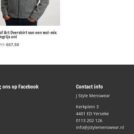
of Art Overshirt van een wol-mix
ngrijs uni
Oorspronkelijke
Huidige
,95
€
67,50
prijs
prijs
was:
is:
€169,95.
€67,50.
g ons op Facebook
Contact info
J Style Menswear
Kerkplein 3
4401 ED Yerseke
0113 202 126
info@jstylemenswear.nl