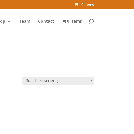
0 items
op
Team
Contact
0 items