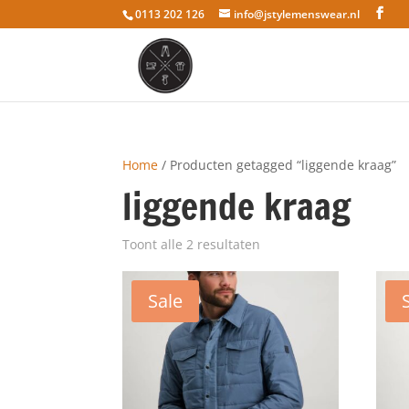
0113 202 126
info@jstylemenswear.nl
Home
/ Producten getagged “liggende kraag”
liggende kraag
Toont alle 2 resultaten
Sale