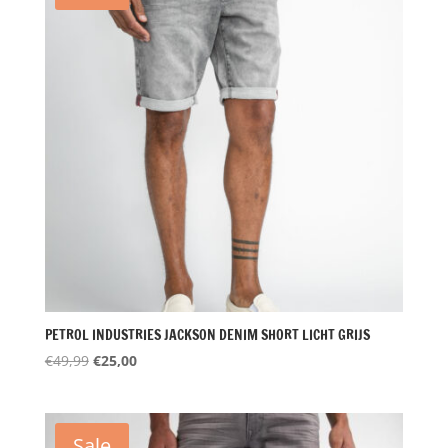
PETROL INDUSTRIES JACKSON DENIM SHORT LICHT GRIJS
Oorspronkelijke
Huidige
€
49,99
€
25,00
prijs
prijs
was:
is:
€49,99.
€25,00.
Sale