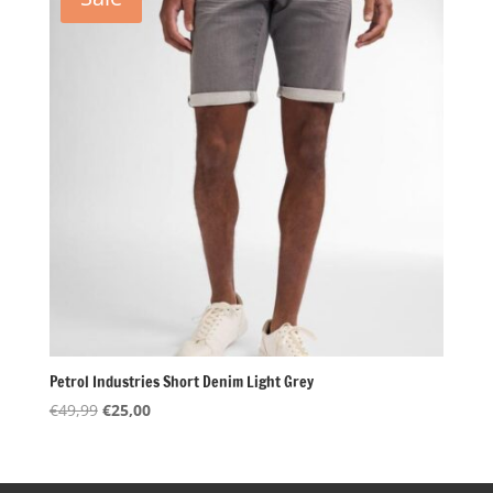
Petrol Industries Short Denim Light Grey
Oorspronkelijke
Huidige
€
49,99
€
25,00
prijs
prijs
was:
is:
€49,99.
€25,00.