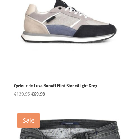
Cycleur de Luxe Runoff Flint Stone/Light Grey
Oorspronkelijke
Huidige
€
139,95
€
69,98
prijs
prijs
was:
is:
€139,95.
€69,98.
Sale