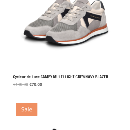
Cycleur de Luxe CAMPY MULTI LIGHT GREY/NAVY BLAZER
Oorspronkelijke
Huidige
€
140,00
€
70,00
prijs
prijs
was:
is:
€140,00.
€70,00.
Sale