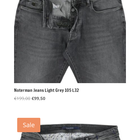
Noterman Jeans Light Grey 105 L32
Oorspronkelijke
Huidige
€
199,00
€
99,50
prijs
prijs
was:
is:
€199,00.
€99,50.
Sale