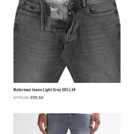
Noterman Jeans Light Grey 105 L34
Oorspronkelijke
Huidige
€
199,00
€
99,50
prijs
prijs
was:
is:
€199,00.
€99,50.