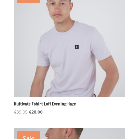
Kultivate Tshirt Lofi Evening Haze
Oorspronkelijke
Huidige
€
39,95
€
20,00
prijs
prijs
was:
is:
€39,95.
€20,00.
Sale