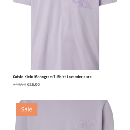
Calvin Klein Monogram T-Shirt Lavender aura
Oorspronkelijke
Huidige
€
49,90
€
25,00
prijs
prijs
was:
is:
€49,90.
€25,00.
Sale