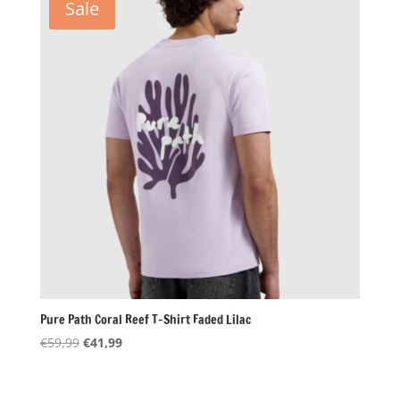
Sale
Pure Path Coral Reef T-Shirt Faded Lilac
Oorspronkelijke
Huidige
€
59,99
€
41,99
prijs
prijs
was:
is: