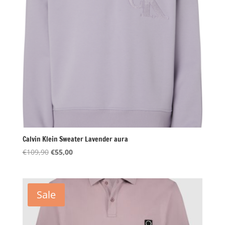
Calvin Klein Sweater Lavender aura
Oorspronkelijke
Huidige
€
109,90
€
55,00
prijs
prijs
was:
is:
€109,90.
€55,00.
Sale