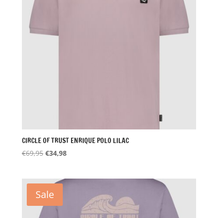
CIRCLE OF TRUST ENRIQUE POLO LILAC
Oorspronkelijke
Huidige
€
69,95
€
34,98
prijs
prijs
was:
is:
€69,95.
€34,98.
Sale