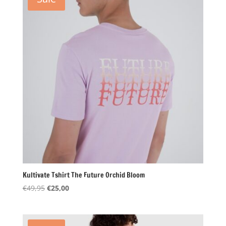
Kultivate Tshirt The Future Orchid Bloom
Oorspronkelijke
Huidige
€
49,95
€
25,00
prijs
prijs
was:
is:
€49,95.
€25,00.