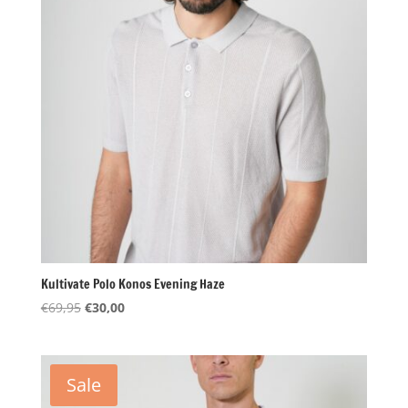
Kultivate Polo Konos Evening Haze
Oorspronkelijke
Huidige
€
69,95
€
30,00
prijs
prijs
was:
is:
€69,95.
€30,00.
Sale