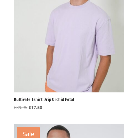
Kultivate Tshirt Drip Orchid Petal
Oorspronkelijke
Huidige
€
39,95
€
17,50
prijs
prijs
was:
is:
€39,95.
€17,50.
Sale