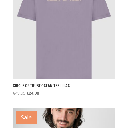
CIRCLE OF TRUST OCEAN TEE LILAC
Oorspronkelijke
Huidige
€
49,95
€
24,98
prijs
prijs
was:
is:
€49,95.
€24,98.
Sale