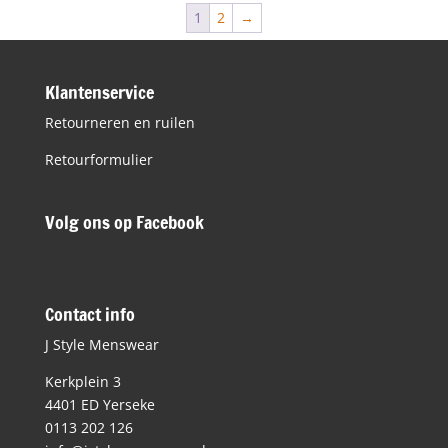
€59,99.
€41,99.
1
2
→
Klantenservice
Retourneren en ruilen
Retourformulier
Volg ons op Facebook
Contact info
J Style Menswear
Kerkplein 3
4401 ED Yerseke
0113 202 126