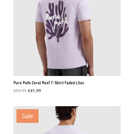
Pure Path Coral Reef T-Shirt Faded Lilac
Oorspronkelijke
Huidige
€
59,99
€
41,99
prijs
prijs
was:
is:
€59,99.
€41,99.
Sale