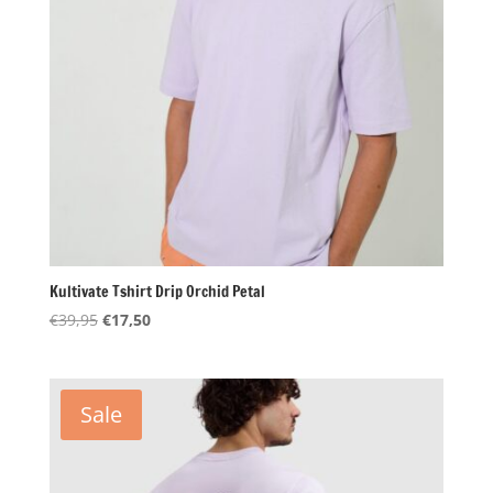
Kultivate Tshirt Drip Orchid Petal
Oorspronkelijke
Huidige
€
39,95
€
17,50
prijs
prijs
was:
is:
€39,95.
€17,50.
Sale