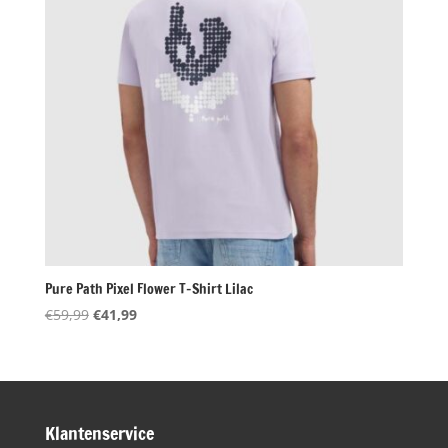
Pure Path Pixel Flower T-Shirt Lilac
Oorspronkelijke
Huidige
€
59,99
€
41,99
prijs
prijs
was:
is:
€59,99.
€41,99.
Klantenservice