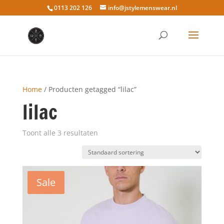
0113 202 126
info@jstylemenswear.nl
Home
/ Producten getagged “lilac”
lilac
Toont alle 3 resultaten
Sale