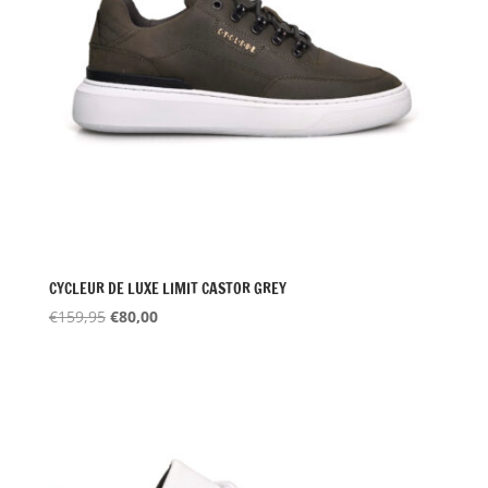
CYCLEUR DE LUXE LIMIT CASTOR GREY
Oorspronkelijke
Huidige
€
159,95
€
80,00
prijs
prijs
was:
is:
€159,95.
€80,00.