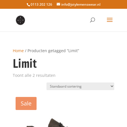
0113 202 126
info@jstylemenswear.nl
Home
/ Producten getagged “Limit”
Limit
Toont alle 2 resultaten
Sale