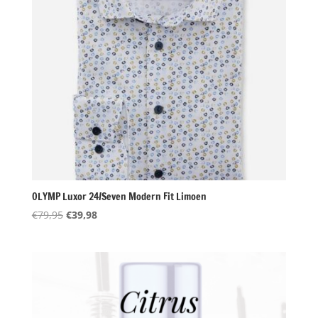
OLYMP Luxor 24/Seven Modern Fit Limoen
Oorspronkelijke
Huidige
€
79,95
€
39,98
prijs
prijs
was:
is:
€79,95.
€39,98.