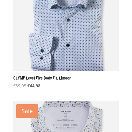
OLYMP Level Five Body Fit, Limoen
Oorspronkelijke
Huidige
€
89,95
€
44,98
prijs
prijs
was:
is:
€89,95.
€44,98.
Sale