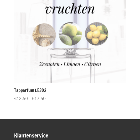
Tapparfum LE302
Prijsklasse:
€
12,50
-
€
17,50
€12,50
tot
€17,50
Klantenservice