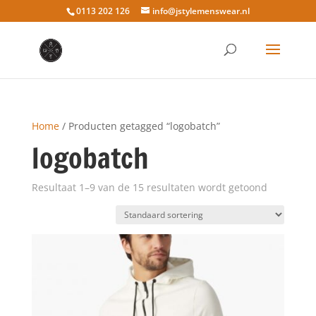
0113 202 126
info@jstylemenswear.nl
Home
/ Producten getagged “logobatch”
logobatch
Resultaat 1–9 van de 15 resultaten wordt getoond