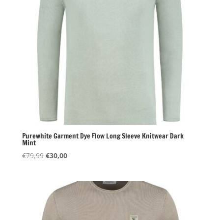
Purewhite Garment Dye Flow Long Sleeve Knitwear Dark
Mint
Oorspronkelijke
Huidige
€
79,99
€
30,00
prijs
prijs
was:
is:
€79,99.
€30,00.