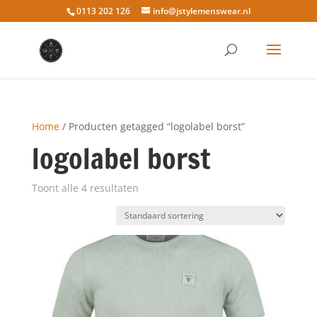
0113 202 126
info@jstylemenswear.nl
Home
/ Producten getagged “logolabel borst”
logolabel borst
Toont alle 4 resultaten