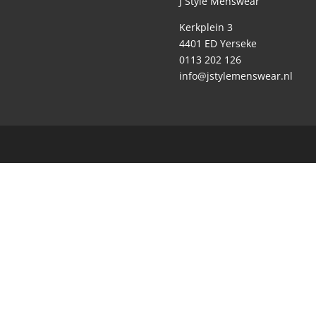
J Style Menswear
Kerkplein 3
4401 ED Yerseke
0113 202 126
info@jstylemenswear.nl