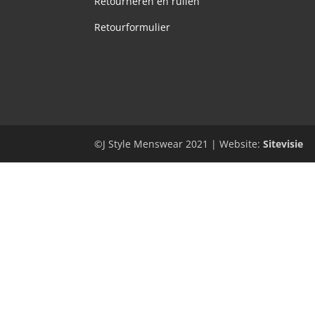
Retourneren en ruilen
Retourformulier
©J Style Menswear 2021 | Website:
Sitevisie