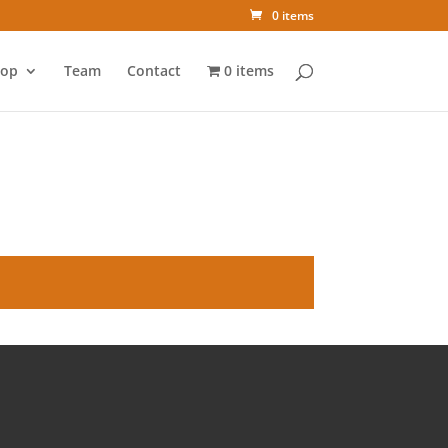
0 items
op
Team
Contact
0 items