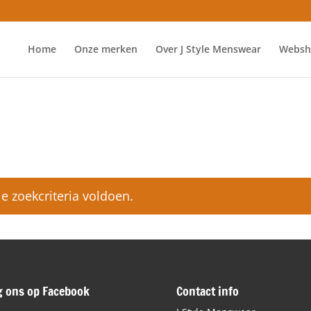
Home
Onze merken
Over J Style Menswear
Websh
 zoekcriteria voldoen.
g ons op Facebook
Contact info