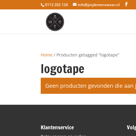
0113 202 126
info@jstylemenswear.nl
Home
/ Producten getagged “logotape”
logotape
Geen producten gevonden die aan je
Klantenservice
Vol