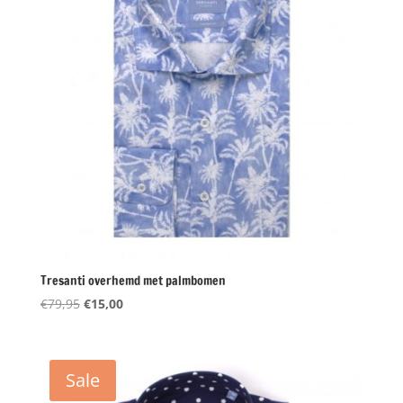
Tresanti overhemd met palmbomen
Oorspronkelijke
Huidige
€
79,95
€
15,00
prijs
prijs
was:
is:
€79,95.
€15,00.
Sale