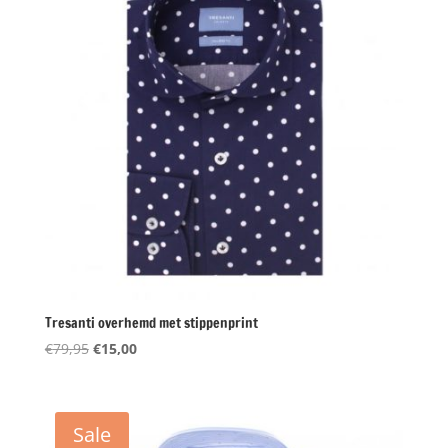
Tresanti overhemd met stippenprint
Oorspronkelijke
Huidige
€
79,95
€
15,00
prijs
prijs
was:
is:
€79,95.
€15,00.
Sale