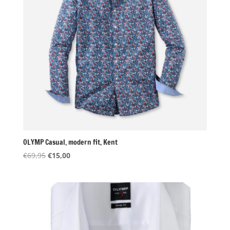
OLYMP Casual, modern fit, Kent
Oorspronkelijke
Huidige
€
69,95
€
15,00
prijs
prijs
was:
is:
€69,95.
€15,00.