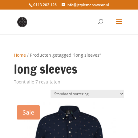
0113 202 126
info@jstylemenswear.nl
Home
/ Producten getagged “long sleeves”
long sleeves
Toont alle 7 resultaten
Sale