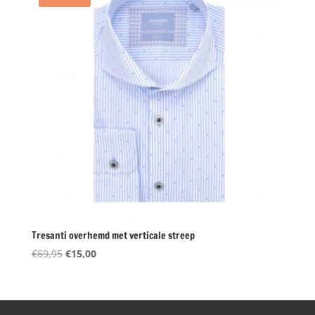
Tresanti overhemd met verticale streep
Oorspronkelijke
Huidige
€
69,95
€
15,00
prijs
prijs
was:
is:
€69,95.
€15,00.