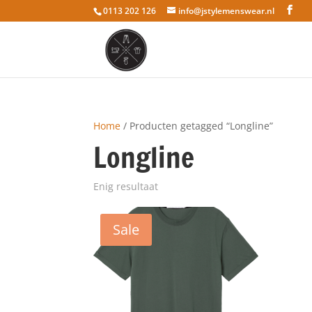
0113 202 126
info@jstylemenswear.nl
Home
/ Producten getagged “Longline”
Longline
Enig resultaat
Sale