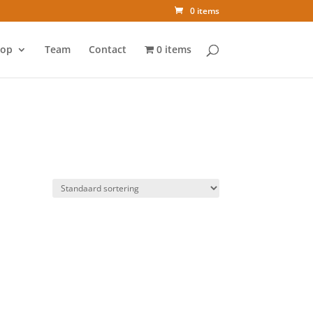
0 items
op
Team
Contact
0 items