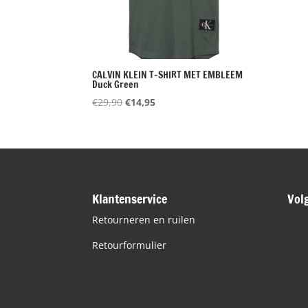
CALVIN KLEIN T-SHIRT MET EMBLEEM
Duck Green
Oorspronkelijke
Huidige
€
29,90
€
14,95
prijs
prijs
was:
is:
€29,90.
€14,95.
Klantenservice
Vol
Retourneren en ruilen
Retourformulier