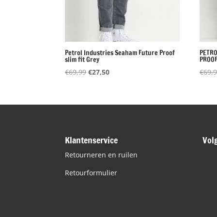
Petrol Industries Seaham Future Proof
PETRO
slim fit Grey
PROOF
Oorspronkelijke
Huidige
€
69,99
€
27,50
€
69,
prijs
prijs
was:
is:
€69,99.
€27,50.
Klantenservice
Vol
Retourneren en ruilen
Retourformulier