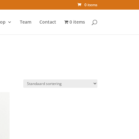
0 items
op
Team
Contact
0 items