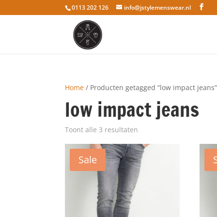
0113 202 126
info@jstylemenswear.nl
Home
/ Producten getagged “low impact jeans
low impact jeans
Toont alle 3 resultaten
Sale