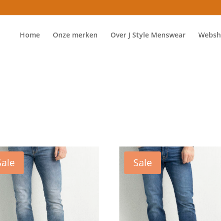
Home
Onze merken
Over J Style Menswear
Websh
”
Sale
Sale