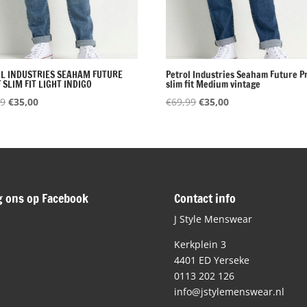
L INDUSTRIES SEAHAM FUTURE
Petrol Industries Seaham Future P
 SLIM FIT LIGHT INDIGO
slim fit Medium vintage
Oorspronkelijke
Huidige
Oorspronkelijke
Huidige
99
€
35,00
€
69,99
€
35,00
prijs
prijs
prijs
prijs
was:
is:
was:
is:
€69,99.
€35,00.
€69,99.
€35,00.
g ons op Facebook
Contact info
J Style Menswear
Kerkplein 3
4401 ED Yerseke
0113 202 126
info@jstylemenswear.nl