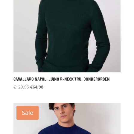
CAVALLARO NAPOLI LUINO R-NECK TRUI DONKERGROEN
Oorspronkelijke
Huidige
€
129,95
€
64,98
prijs
prijs
was:
is:
€129,95.
€64,98.
Sale