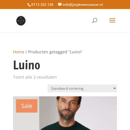
0113 202 126
info@jstylemenswear.nl
Home
/ Producten getagged “Luino”
Luino
Toont alle 2 resultaten
Sale