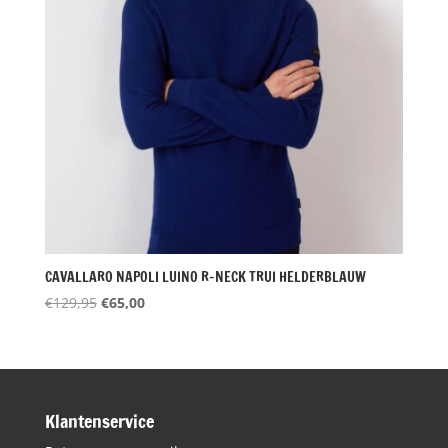
CAVALLARO NAPOLI LUINO R-NECK TRUI HELDERBLAUW
Oorspronkelijke
Huidige
€
129,95
€
65,00
prijs
prijs
was:
is:
€129,95.
€65,00.
Klantenservice