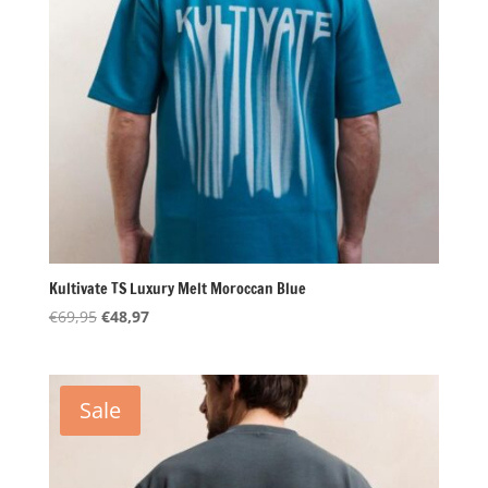
Kultivate TS Luxury Melt Moroccan Blue
Oorspronkelijke
Huidige
€
69,95
€
48,97
prijs
prijs
was:
is:
€69,95.
€48,97.
Sale