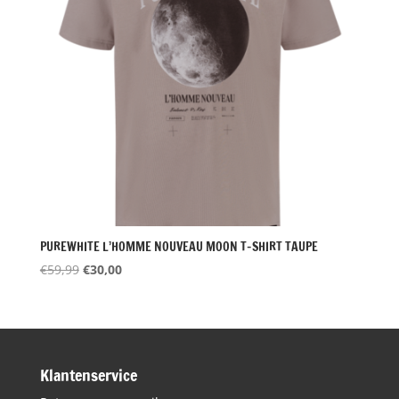
PUREWHITE L’HOMME NOUVEAU MOON T-SHIRT TAUPE
Oorspronkelijke
Huidige
€
59,99
€
30,00
prijs
prijs
was:
is:
€59,99.
€30,00.
Klantenservice