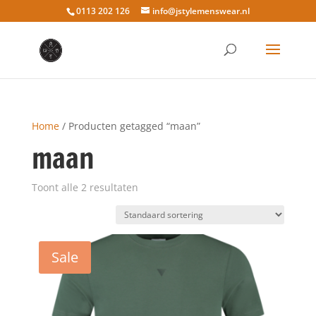
0113 202 126
info@jstylemenswear.nl
Home
/ Producten getagged “maan”
maan
Toont alle 2 resultaten
Sale