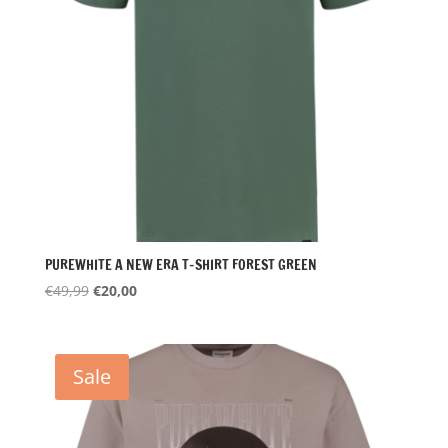
PUREWHITE A NEW ERA T-SHIRT FOREST GREEN
Oorspronkelijke
Huidige
€
49,99
€
20,00
prijs
prijs
was:
is:
€49,99.
€20,00.
Sale