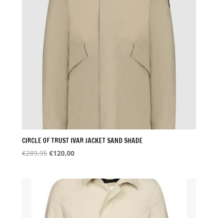
CIRCLE OF TRUST IVAR JACKET SAND SHADE
Oorspronkelijke
Huidige
€
289,95
€
120,00
prijs
prijs
was:
is:
€289,95.
€120,00.