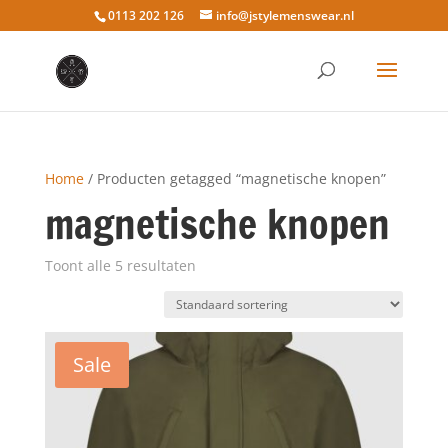
0113 202 126
info@jstylemenswear.nl
Home
/ Producten getagged “magnetische knopen”
magnetische knopen
Toont alle 5 resultaten
Sale