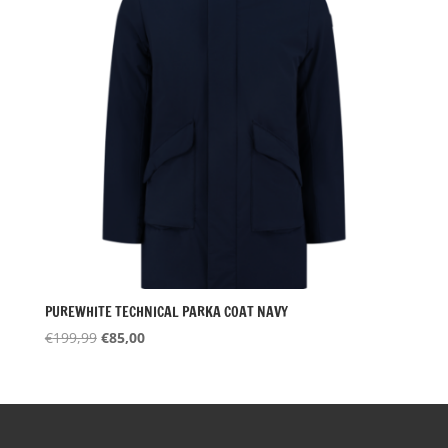
PUREWHITE TECHNICAL PARKA COAT NAVY
Oorspronkelijke
Huidige
€
199,99
€
85,00
prijs
prijs
was:
is:
€199,99.
€85,00.