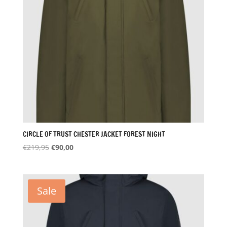
CIRCLE OF TRUST CHESTER JACKET FOREST NIGHT
Oorspronkelijke
Huidige
€
219,95
€
90,00
prijs
prijs
was:
is:
€219,95.
€90,00.
Sale