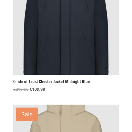
Circle of Trust Chester Jacket Midnight Blue
Oorspronkelijke
Huidige
€
219,95
€
109,98
prijs
prijs
was:
is:
€219,95.
€109,98.
Sale