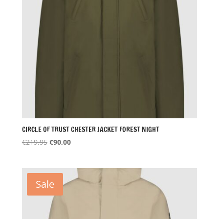
CIRCLE OF TRUST CHESTER JACKET FOREST NIGHT
Oorspronkelijke
Huidige
€
219,95
€
90,00
prijs
prijs
was:
is:
€219,95.
€90,00.
Sale