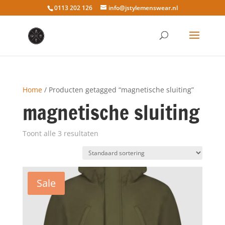
0113 202 126
info@jstylemenswear.nl
Home
/ Producten getagged “magnetische sluiting”
magnetische sluiting
Toont alle 3 resultaten
Sale