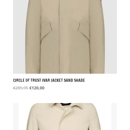
CIRCLE OF TRUST IVAR JACKET SAND SHADE
Oorspronkelijke
Huidige
€
289,95
€
120,00
prijs
prijs
was:
is:
€289,95.
€120,00.