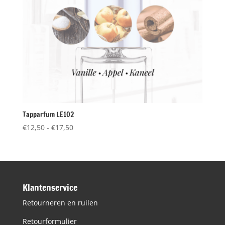
Tapparfum LE102
Prijsklasse:
€
12,50
-
€
17,50
€12,50
tot
€17,50
Klantenservice
Retourneren en ruilen
Retourformulier