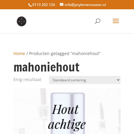
0113 202 126
info@jstylemenswear.nl
Home
/ Producten getagged “mahoniehout”
mahoniehout
Enig resultaat