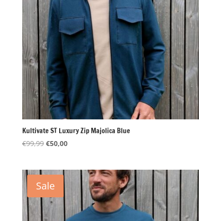
Kultivate ST Luxury Zip Majolica Blue
Oorspronkelijke
Huidige
€
99,99
€
50,00
prijs
prijs
was:
is:
€99,99.
€50,00.
Sale