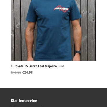
Kultivate TS Embro Leaf Majolica Blue
Oorspronkelijke
Huidige
€
49,95
€
24,98
prijs
prijs
was:
is:
€49,95.
€24,98.
Klantenservice