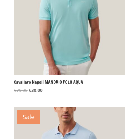
Cavallaro Napoli MANDRIO POLO AQUA
Oorspronkelijke
Huidige
€
79,95
€
30,00
prijs
prijs
was:
is:
€79,95.
€30,00.
Sale