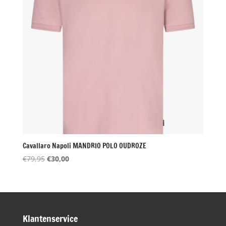
Cavallaro Napoli MANDRIO POLO OUDROZE
Oorspronkelijke
Huidige
€
79,95
€
30,00
prijs
prijs
was:
is:
€79,95.
€30,00.
Klantenservice