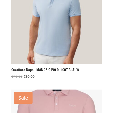
Cavallaro Napoli MANDRIO POLO LICHT BLAUW
Oorspronkelijke
Huidige
€
79,95
€
30,00
prijs
prijs
was:
is:
€79,95.
€30,00.
Sale